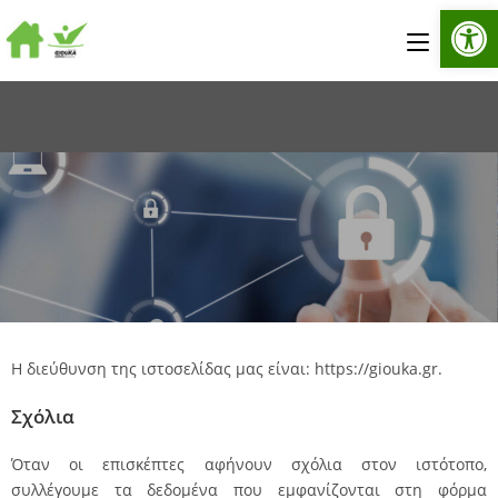
Αν
Η διεύθυνση της ιστοσελίδας μας είναι: https://giouka.gr.
Σχόλια
Όταν οι επισκέπτες αφήνουν σχόλια στον ιστότοπο,
συλλέγουμε τα δεδομένα που εμφανίζονται στη φόρμα