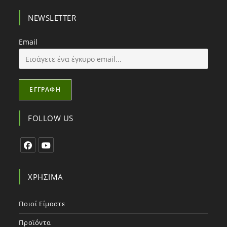
NEWSLETTER
Email
FOLLOW US
Άνοιγμα
Άνοιγμα
σε
σε
ΧΡΉΣΙΜΑ
νέα
νέα
Καρτέλα
Καρτέλα
Ποιοί Είμαστε
Προϊόντα